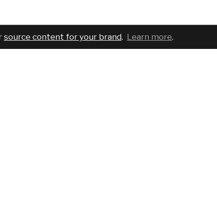
r
source content for your brand
.
Learn more
.
COMPANY
SERVICES
PRO
About
For brands
Bran
Blog
For creatives
Cust
Podcast
Pricing
Requ
Report a bug
Events
Sear