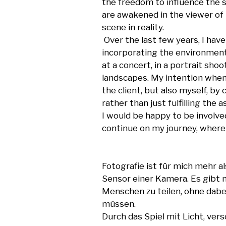
the freedom to influence the s
are awakened in the viewer of
scene in reality.

 Over the last few years, I have developed my own personal way of 
incorporating the environment
at a concert, in a portrait sho
landscapes. My intention when 
the client, but also myself, by
rather than just fulfilling the 
I would be happy to be involve
continue on my journey, where 
Fotografie ist für mich mehr al
Sensor einer Kamera. Es gibt m
Menschen zu teilen, ohne dabei
müssen. 

Durch das Spiel mit Licht, ver