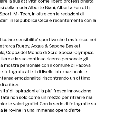
iare la sua attivita’ come libero professionista 
i della moda Alberto Biani, Alberta Ferretti, 
 Sport, M- Tech, in oltre con le redazioni di 
azar” in Repubblica Ceca e recentemente con la 
ticolare sensibilita’ sportiva che trasferisce nei 
 Petrarca Rugby, Acqua & Sapone Basket, 
, Coppa del Mondo di Sci e Special Olympics. 
iere e la sua continua ricerca personale gli 
ma mostra personale con il comune di Padova 
otografa atleti di livello internazionale e 
 intensa emozionalita’ riscontrando un ottimo 
 critica.

di Ispirazioni e’ la piu’ fresca innovazione 
attata non solo come un mezzo per ritrarre ma 
lori e valori grafici. Con la serie di fotografie su 
 le rovine in una immensa opera d’arte 