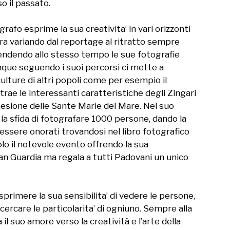
o il passato.

fo esprime la sua creativita’ in vari orizzonti 
ura variando dal reportage al ritratto sempre 
rendendo allo stesso tempo le sue fotografie 
nque seguendo i suoi percorsi ci mette a 
ulture di altri popoli come per esempio il 
ae le interessanti caratteristiche degli Zingari 
esione delle Sante Marie del Mare. Nel suo 
 sfida di fotografare 1000 persone, dando la 
i essere onorati trovandosi nel libro fotografico 
olo il notevole evento offrendo la sua 
ran Guardia ma regala a tutti Padovani un unico 
primere la sua sensibilita’ di vedere le persone, 
icercare le particolarita’ di ogniuno. Sempre alla 
 il suo amore verso la creatività e l’arte della 