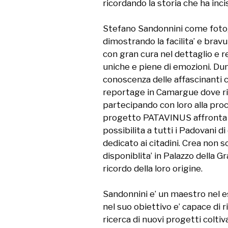
ricordando la storia che ha incis
Stefano Sandonnini come fotogra
dimostrando la facilita’ e brav
con gran cura nel dettaglio e 
uniche e piene di emozioni. Du
conoscenza delle affascinanti c
reportage in Camargue dove ritr
partecipando con loro alla proc
progetto PATAVINUS affronta la
possibilita a tutti i Padovani d
dedicato ai citadini. Crea non s
disponiblita’ in Palazzo della G
ricordo della loro origine.

Sandonnini e’ un maestro nel es
nel suo obiettivo e’ capace di r
ricerca di nuovi progetti coltiva