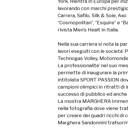
York. Rientra in Europa per iniz
lavorando con marchi prestigios
Carrera, Safilo, Silk & Soie, Axo
“Cosmopolitan”, “Esquire” e “B
rivista Men’s Healt in Italia.

Nella sua carriera si nota la par
lavori eseguiti con le societa’
Technogas Volley, Motomondiale
La professionalita’ nel suo mest
permette di inaugurare la pri
intitolata SPORT PASSION dove f
campioni olimpici in ritratti di
successo di pubblico ed anche di
La mostra MARGHERA Immensita’ 
nella fotografia dove viene tr
per creare dei quadri ricchi di co
Marghera Sandonnini trafsorma